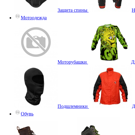
Защита спины
Н
Мотоодежда
Моторубашки
Д
Подшлемники
Д
Обувь